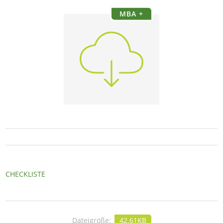
MBA +
CHECKLISTE
Dateigröße:
42.61KB