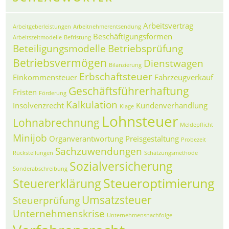
Arbeitsvertrag
Arbeitgeberleistungen
Arbeitnehmerentsendung
Beschäftigungsformen
Arbeitszeitmodelle
Befristung
Beteiligungsmodelle
Betriebsprüfung
Betriebsvermögen
Dienstwagen
Bilanzierung
Erbschaftsteuer
Einkommensteuer
Fahrzeugverkauf
Geschäftsführerhaftung
Fristen
Förderung
Kalkulation
Insolvenzrecht
Kundenverhandlung
Klage
Lohnsteuer
Lohnabrechnung
Meldepflicht
Minijob
Organverantwortung
Preisgestaltung
Probezeit
Sachzuwendungen
Rückstellungen
Schätzungsmethode
Sozialversicherung
Sonderabschreibung
Steueroptimierung
Steuererklärung
Umsatzsteuer
Steuerprüfung
Unternehmenskrise
Unternehmensnachfolge