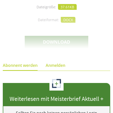
Dateigröße:
37.61KB
Dateiformat:
DOCX
DOWNLOAD
Abonnent werden
Anmelden
+
Weiterlesen mit Meisterbrief Aktuell +
Sollten Sie noch keinen persönlichen Login