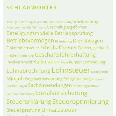
SCHLAGWÖRTER
Arbeitsvertrag
Arbeitgeberleistungen
Arbeitnehmerentsendung
Beschäftigungsformen
Arbeitszeitmodelle
Befristung
Beteiligungsmodelle
Betriebsprüfung
Betriebsvermögen
Dienstwagen
Bilanzierung
Erbschaftsteuer
Einkommensteuer
Fahrzeugverkauf
Geschäftsführerhaftung
Fristen
Förderung
Kalkulation
Insolvenzrecht
Kundenverhandlung
Klage
Lohnsteuer
Lohnabrechnung
Meldepflicht
Minijob
Organverantwortung
Preisgestaltung
Probezeit
Sachzuwendungen
Rückstellungen
Schätzungsmethode
Sozialversicherung
Sonderabschreibung
Steueroptimierung
Steuererklärung
Umsatzsteuer
Steuerprüfung